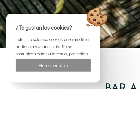
¿Te gustan las cookies?
Este sitio solo usa cookies para medir la
audiencia y usar el sitio. No se
comunican datos a terceros, prometido.
He entendido
BAR A
Ven y refréscate en la te