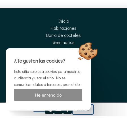
Inicio
Habitaciones
Barra de cócteles
Seminarios
Promoción
Actividades
¿Te gustan las cookies?
Fototeca
Direcciones
Este sitio solo usa cookies para medir la
Contacto
audiencia y usar el sitio. No se
comunican datos a terceros, prometido.
Reserva
Reserva
He entendido
Reserva
© Hôtel Le Pavillon Bleu |
Legal information
|
Condiciones
|
Otelico
-