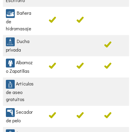
Escritorio
Bañera
de
hidromasaje
Ducha
privada
Albornoz
o Zapatillas
Artículos
de aseo
gratuitos
Secador
de pelo