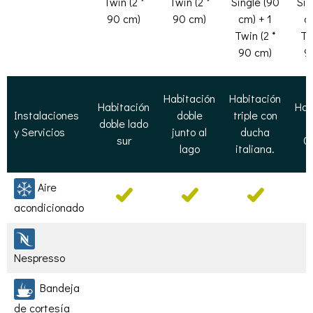
Twin (2 *
Twin (2 *
Single (90
Sin
90 cm)
90 cm)
cm) + 1
c
Twin (2 *
Tw
90 cm)
9
Habitación
Habitación
Habitación
Hab
Instalaciones
doble
triple con
doble lado
T
y Servicios
junto al
ducha
sur
C
lago
italiana.
Aire
acondicionado
Nespresso
Bandeja
de cortesía