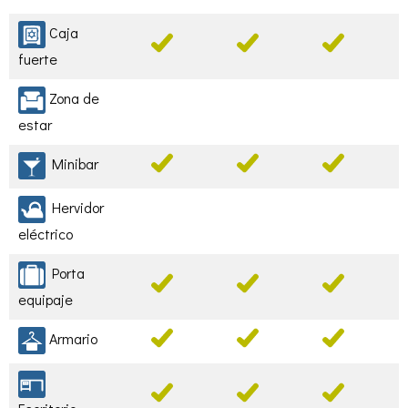
Caja
fuerte
Zona de
estar
Minibar
Hervidor
eléctrico
Porta
equipaje
Armario