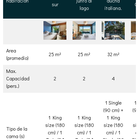
habitación
junto al
ducha
sur
C
lago
italiana.
Area
25 m²
25 m²
32 m²
3
(promedio)
Max.
Capacidad
2
2
4
(pers.)
1 Single
1 
(90 cm) +
(9
1 King
1 King
1 King
1
size (180
size (180
size (180
si
Tipo de la
cm) / 1
cm) / 1
cm) / 1
c
cama (s)