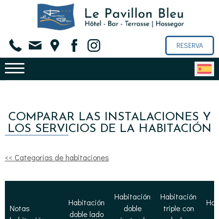
RESERVA
COMPARAR LAS INSTALACIONES Y
LOS SERVICIOS DE LA HABITACIÓN
<< Categorías de habitaciones
Habitación
Habitación
Habitación
Hab
Notas
doble
triple con
doble lado
T