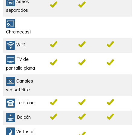
Aseos
separados
Chromecast
WiFi
TV de
pantalla plana
Canales
vía satélite
Teléfono
Balcón
Vistas al