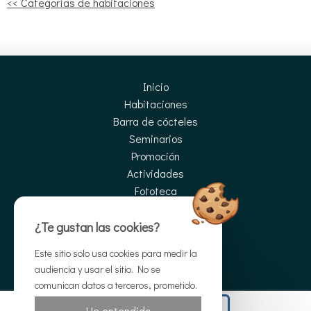
<< Categorías de habitaciones
Inicio
Habitaciones
Barra de cócteles
Seminarios
Promoción
Actividades
Fototeca
Direcciones
Contacto
¿Te gustan las cookies?
Reserva
Este sitio solo usa cookies para medir la
Reserva
audiencia y usar el sitio. No se
comunican datos a terceros, prometido.
Sitio oficial
Reserva
He entendido